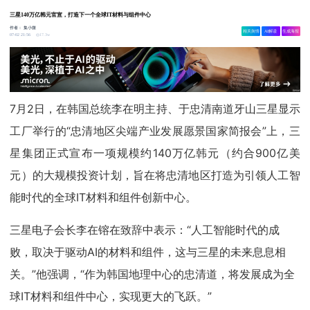
三星140万亿韩元官宣，打造下一个全球IT材料与组件中心
作者：
集小微
相关舆情
AI解读
生成海报
17.3w
07-02 21:56
7月2日，在韩国总统李在明主持、于忠清南道牙山三星显示
工厂举行的“忠清地区尖端产业发展愿景国家简报会”上，三
星集团正式宣布一项规模约140万亿韩元（约合900亿美
元）的大规模投资计划，旨在将忠清地区打造为引领人工智
能时代的全球IT材料和组件创新中心。
三星电子会长李在镕在致辞中表示：“人工智能时代的成
败，取决于驱动AI的材料和组件，这与三星的未来息息相
关。”他强调，“作为韩国地理中心的忠清道，将发展成为全
球IT材料和组件中心，实现更大的飞跃。”