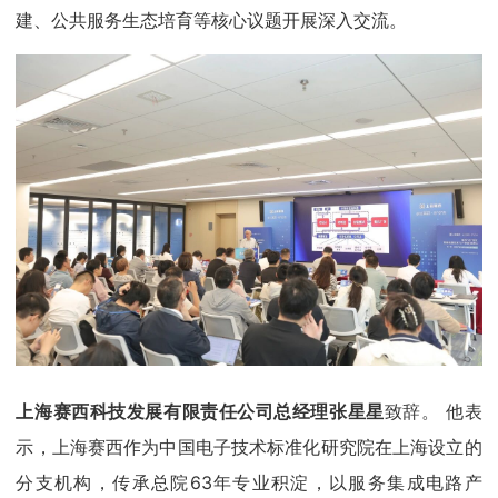
建、公共服务生态培育等核心议题开展深入交流。
上海赛西科技发展有限责任公司总经理张星星
致辞。 他表
示，上海赛西作为中国电子技术标准化研究院在上海设立的
分支机构，传承总院63年专业积淀，以服务集成电路产