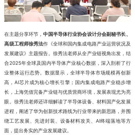
在主题分享环节，
中国半导体行业协会设计分会副秘书长、
高级工程师徐秀法
作《全球和国内集成电路产业运营状况及
发展建议》主题报告。徐秀法老师从全产业链视角出发，结
合2025年全球及国内半导体产业核心数据，深入剖析了行
业整体运行态势。数据显示，全球半导体市场规模再创新
高，AI芯片成为核心增长引擎；国内集成电路产业稳步增
长，上海凭借完备产业链与优质营商环境，发展表现尤为亮
眼。徐秀法老师还详细解读了半导体设备、材料国产化发展
进程，阐述了华为创新技术路线为行业带来的新思路，并围
绕工艺发展、先进封装、设备材料攻关、AI终端落地等方
面，提出务实的产业发展建议。