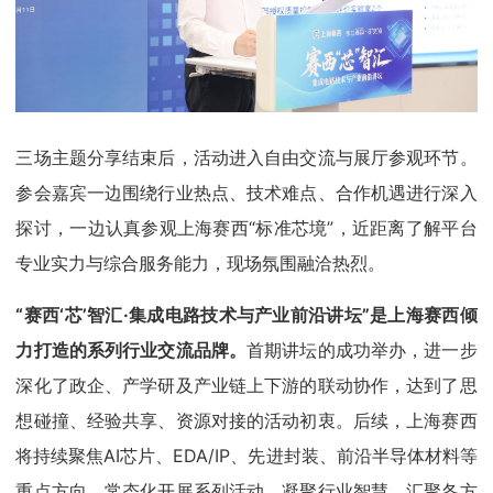
三场主题分享结束后，活动进入自由交流与展厅参观环节。
参会嘉宾一边围绕行业热点、技术难点、合作机遇进行深入
探讨，一边认真参观上海赛西“标准芯境”，近距离了解平台
专业实力与综合服务能力，现场氛围融洽热烈。
“赛西‘芯’智汇·集成电路技术与产业前沿讲坛”是上海赛西倾
力打造的系列行业交流品牌。
首期讲坛的成功举办，进一步
深化了政企、产学研及产业链上下游的联动协作，达到了思
想碰撞、经验共享、资源对接的活动初衷。后续，上海赛西
将持续聚焦AI芯片、EDA/IP、先进封装、前沿半导体材料等
重点方向，常态化开展系列活动，凝聚行业智慧，汇聚各方