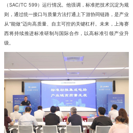
（SAC/TC 599）运行情况。他强调，标准把技术沉淀为规
则，通过统一接口与质量方法打通上下游协同链路，是产业
从“能做”迈向高质量、自主可控的关键杠杆。未来，上海赛
西将持续推进标准研制与国际合作，以高标准引领产业升
级。