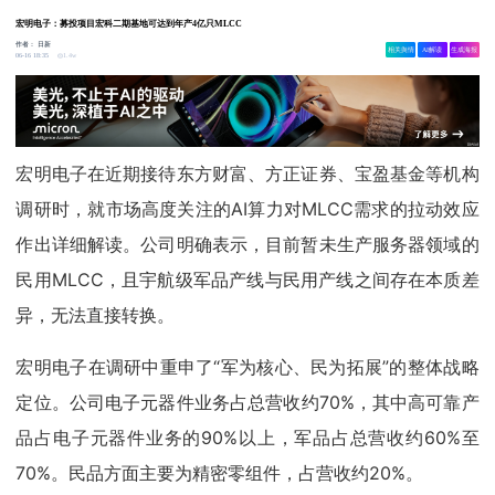
宏明电子：募投项目宏科二期基地可达到年产4亿只MLCC
作者：
日新
相关舆情
AI解读
生成海报
1.4w
06-16 18:35
宏明电子在近期接待东方财富、方正证券、宝盈基金等机构
调研时，就市场高度关注的AI算力对MLCC需求的拉动效应
作出详细解读。公司明确表示，目前暂未生产服务器领域的
民用MLCC，且宇航级军品产线与民用产线之间存在本质差
异，无法直接转换。
宏明电子在调研中重申了“军为核心、民为拓展”的整体战略
定位。公司电子元器件业务占总营收约70%，其中高可靠产
品占电子元器件业务的90%以上，军品占总营收约60%至
70%。民品方面主要为精密零组件，占营收约20%。