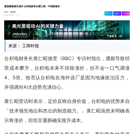
通货膨胀推升成本 台积电财务长黄仁昭：不排除涨价
作者：
爱集微
相关舆情
AI解读
生成海报
1w
06-12 06:58
来源： 工商时报
台积电财务长黄仁昭接受《BBC》专访时指出，通膨导致经
营成本攀升，台积电未来不排除涨价，但不会一口气调涨
4、5倍。他否认台积电在海外设厂是因为地缘政治压力，
并强调对AI大趋势充满信心。
黄仁昭受访时表示，定价反映自身价值，台积电的优势来自
「技术领先地位和杰出的制造能力。」黄仁昭虽然未明确表
示将涨价，但坦言通膨确实推升成本。