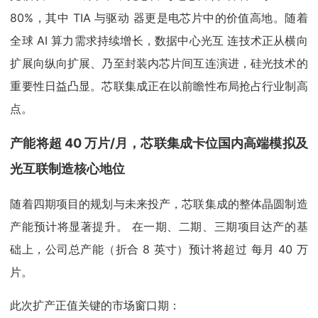
80%，其中 TIA 与驱动 器更是电芯片中的价值高地。随着
全球 AI 算力需求持续增长，数据中心光互 连技术正从横向
扩展向纵向扩展、乃至封装内芯片间互连演进，硅光技术的
重要性日益凸显。芯联集成正在以前瞻性布局抢占行业制高
点。
产能将超 40 万片/月，芯联集成卡位国内高端模拟及
光互联制造核心地位
随着四期项目的规划与未来投产，芯联集成的整体晶圆制造
产能预计将显著提升。 在一期、二期、三期项目达产的基
础上，公司总产能（折合 8 英寸）预计将超过 每月 40 万
片。
此次扩产正值关键的市场窗口期：