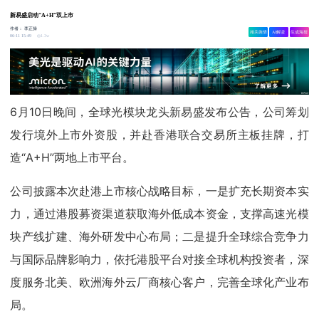
新易盛启动“A+H”双上市
作者：
李正操
相关舆情
AI解读
生成海报
1.3w
06-11 15:49
6月10日晚间，全球光模块龙头新易盛发布公告，公司筹划
发行境外上市外资股，并赴香港联合交易所主板挂牌，打
造“A+H”两地上市平台。
公司披露本次赴港上市核心战略目标，一是扩充长期资本实
力，通过港股募资渠道获取海外低成本资金，支撑高速光模
块产线扩建、海外研发中心布局；二是提升全球综合竞争力
与国际品牌影响力，依托港股平台对接全球机构投资者，深
度服务北美、欧洲海外云厂商核心客户，完善全球化产业布
局。