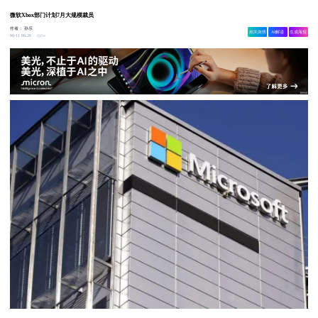
微软Xbox部门计划7月大规模裁员
作者：
孙乐
相关舆情
AI解读
生成海报
2w
06-11 09:26