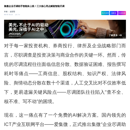
集微企业尽调助手智能体上线！三大核心亮点赋能智能尽调
作者：
赵碧莹
相关舆情
AI解读
生成海报
6.3w
06-10 16:22
对于每一家投资机构、券商投行、律所及企业战略部门而
言，尽职调查是投资决策与商业合作的关键一环。然而，传
统的尽调流程往往面临信息分散、数据验证困难、报告撰写
耗时等痛点——工商信息、股权结构、知识产权、法律风
险、舆情动态分散在数十个渠道，人工交叉比对不仅效率低
下，更易遗漏关键风险点——尽调团队往往陷入“查不全、
核不准、写不动”的困境。
现在，这一痛点有了一个免费的AI解决方案。国内领先的
ICT产业互联网平台——爱集微，正式推出集微“企业尽调助