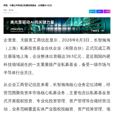
阿里、中微公司等成立私募投资基金，出资额39.1亿元
作者：
李正操
相关舆情
AI解读
生成海报
1.1w
06-08 14:30
企查查、天眼查工商信息显示，2026年6月3日，长智瀚海
（上海）私募投资基金合伙企业（有限合伙）正式完成工商
注册落地上海，企业整体出资额达39.1亿元，是近期国内硬
科技领域诞生的一支重量级产业私募基金，备受一级市场与
半导体行业关注。
从企业工商登记信息来看，长智瀚海核心业务定位清晰，经
营范围聚焦资本市场核心私募业务，主要包含以私募基金形
式开展股权投资、专业化投资管理、资产管理等合规经营活
动，业务范畴覆盖实体产业股权投融资、资产统筹管理、项