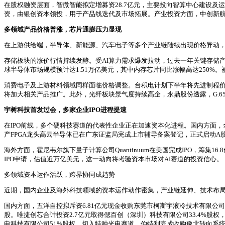
在股权融资层面，智微智能拟定增募资28.7亿元，主要投向智算中心建设及
资，由银创资本领投，用于产品线迭代及市场拓展。产业投资方面，中创新航
多领域产品价格普涨，芯片通膨压力显现
在上游供给端，半导体、新能源、汽车电子等多个产业链陆续出现价格异动
存储板块的涨价行情持续发酵。受AI算力需求爆发拉动，过去一年关键存储产品价
球半导体市场规模预计达1.51万亿美元，其中内存芯片同比涨幅高达250%
消费电子及上游材料领域同样面临价格调整。台积电计划下半年将先进制程价格提
将加大相关产品推广。此外，光纤板块景气度持续高企，永鼎股份透露，G.65
宇树科技首发过会，多家企业IPO进程提速
在IPO前线，多个硬科技赛道的代表性企业正在加速资本化进程。国内方面，全
产FPGA龙头高云半导体已在广东证监局完成上市辅导备案登记，正式启动A
海外方面，霍尼韦尔旗下量子计算公司Quantinuum在美国完成IPO，筹集16
IPO申请，估值近万亿美元，这一动向将考验资本市场对AI赛道的投资信心。
多领域资本运作活跃，跨界协同成趋势
近期，国内企业及海外科技领域的资本运作动作密集，产业链延伸、技术布
国内方面，五洋自控拟斥资6.81亿元现金收购东莞市柯斯宇液冷技术有限公
股。唯捷创芯合计投资2.7亿元取得偲百创（深圳）科技有限公司33.4%股权
电科技有限公司51%股权，切入特种光电赛道。伯特利完成收购豫北转向系统