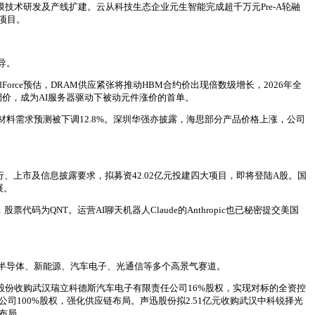
技术研发及产线扩建。云从科技生态企业元生智能完成超千万元Pre-A轮融
项目。
导。
rce预估，DRAM供应紧张将推动HBM合约价出现倍数级增长，2026年全
调价，成为AI服务器驱动下被动元件涨价的首单。
光材料需求预测被下调12.8%。深圳华强亦披露，海思部分产品价格上涨，公司
、上市及信息披露要求，拟募资42.02亿元投建四大项目，即将登陆A股。国
展。
代码为QNT。运营AI聊天机器人Claude的Anthropic也已秘密提交美国
半导体、新能源、汽车电子、光通信等多个高景气赛道。
行股份收购武汉瑞立科德斯汽车电子有限责任公司16%股权，实现对标的全资控
公司100%股权，强化供应链布局。声迅股份拟2.51亿元收购武汉中科锐择光
布局。