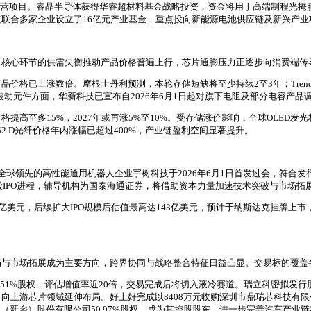
运营项目。睿晶半导体获得华睿超材料基金战略投资，资金将用于高端制程光掩膜
联合多家企业设立了16亿元产业基金，重点投向新能源电池供应链及新兴产业
，核心环节的供需失衡推动产品价格普遍上行，芯片通膨压力正逐步向消费端传
格已上涨数倍。摩根士丹利预测，本轮存储短缺将至少持续2至3年；TrendFo
。被动元件方面，华新科技已宣布自2026年6月1日起对旗下电阻及部分电容产品
高至多15%，2027年或再涨5%至10%。受存储涨价影响，全球OLED发
2.D光纤价格年内涨幅已超过400%，产业链盈利空间显著提升。
球领先的高性能通用机器人企业宇树科技于2026年6月1日首发过会，符合发行
股IPO进程，辅导机构为国泰海通证券，将借助资本力量加速技术突破与市场拓
.8亿美元，后续扩大IPO规模后估值最高达143亿美元，预计于纳斯达克挂牌上市，股票
局与市场拓展成为主要方向，跨界协同与战略整合特征日益凸显。交易标的覆盖
司51%股权，评估增值率近20倍，交易完成后将切入液冷赛道。瑞立科密拟发
，向上游芯片领域延伸布局。好上好完成以8408万元收购深圳市鼎瑞芯科技有限
（新乡）股份有限公司50.97%股权，成为其控股股东，进一步完善汽车产业链