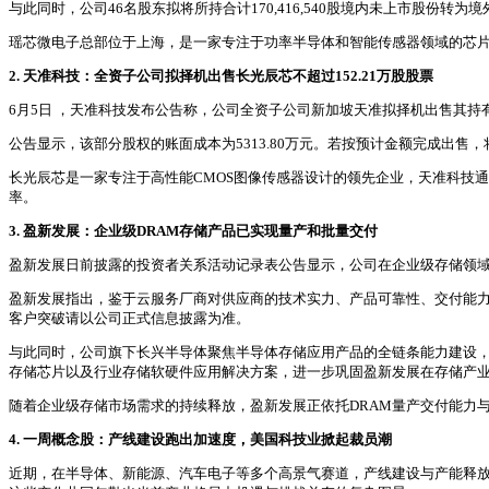
与此同时，公司46名股东拟将所持合计170,416,540股境内未上市股
瑶芯微电子总部位于上海，是一家专注于功率半导体和智能传感器领域的芯
2. 天准科技：全资子公司拟择机出售长光辰芯不超过152.21万股股票
6月5日 ，天准科技发布公告称，公司全资子公司新加坡天准拟择机出售其持有的
公告显示，该部分股权的账面成本为5313.80万元。若按预计金额完成出
长光辰芯是一家专注于高性能CMOS图像传感器设计的领先企业，天准科技
率。
3. 盈新发展：企业级DRAM存储产品已实现量产和批量交付
盈新发展日前披露的投资者关系活动记录表公告显示，公司在企业级存储领域
盈新发展指出，鉴于云服务厂商对供应商的技术实力、产品可靠性、交付能
客户突破请以公司正式信息披露为准。
与此同时，公司旗下长兴半导体聚焦半导体存储应用产品的全链条能力建设
存储芯片以及行业存储软硬件应用解决方案，进一步巩固盈新发展在存储产
随着企业级存储市场需求的持续释放，盈新发展正依托DRAM量产交付能力
4. 一周概念股：产线建设跑出加速度，美国科技业掀起裁员潮
近期，在半导体、新能源、汽车电子等多个高景气赛道，产线建设与产能释