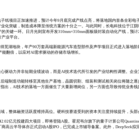
电子纸项目正加速推进，预计今年9月底完成产线点亮，将落地国内首条全彩电
产业化突破，制造成本降至传统方案的十分之一。与此同时，长电科技位于江阴
的关键一环。日月光则宣布开发310mm×310mm面板级封装自动化产线，预计
片产业平台。
元取得芜湖地块，年产90万套高端新能源汽车造型部件及声学项目正式进入落地阶
产能翻倍，以应对AI需求驱动的存储市场增长。
心驱动力并非短期业绩波动，而是AI技术迭代所引发的产业结构性调整。企业
体后端制造功能转移至其他生产基地，晶圆切割、组装和测试相关岗位将随之逐
析指出，AI技术的落地一方面催生了大量新增岗位，另一方面也导致传统业务
领域，整体融资活跃度维持高位。硬科技赛道受到的资本关注度持续提升，头部
.02亿元投建四大项目，即将登陆A股。霍尼韦尔旗下的量子计算公司Quantinu
PGA厂商高云半导体亦正式启动A股IPO，已完成上市辅导备案。此外，DeepSee