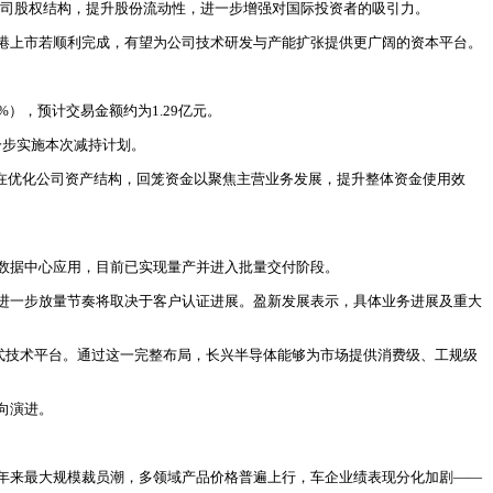
优化公司股权结构，提升股份流动性，进一步增强对国际投资者的吸引力。
港上市若顺利完成，有望为公司技术研发与产能扩张提供更广阔的资本平台。
%），预计交易金额约为1.29亿元。
分步实施本次减持计划。
在优化公司资产结构，回笼资金以聚焦主营业务发展，提升整体资金使用效
数据中心应用，目前已实现量产并进入批量交付阶段。
进一步放量节奏将取决于客户认证进展。盈新发展表示，具体业务进展及重大
式技术平台。通过这一完整布局，长兴半导体能够为市场提供消费级、工规级
向演进。
年来最大规模裁员潮，多领域产品价格普遍上行，车企业绩表现分化加剧——