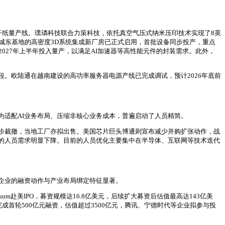
子纸量产线。璞璘科技联合力策科技，依托真空气压式纳米压印技术实现了8英
城东基地的高密度3D系统集成新厂房已正式启用，首批设备同步投产，重点
2027年上半年投入量产，以满足AI加速器等高性能元件的封装需求。此外，
段。欧陆通在越南建设的高功率服务器电源产线已完成调试，预计2026年底前
为适配AI业务布局、压缩非核心业务成本，普遍启动了人员精简。
步裁撤，当地工厂亦拟出售。美国芯片巨头博通则宣布减少并购扩张动作，战
线的人员需求明显下降。目前的人员优化主要集中在半导体、互联网等技术迭代
企业的融资动作与产业布局绑定特征显著。
um赴美IPO，募资规模达16.8亿美元，后续扩大募资后估值最高达143亿美
k拟完成首轮500亿元融资，估值超过3500亿元，腾讯、宁德时代等企业拟参与投