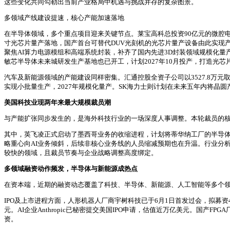
这些变化共同勾勒出当前产业格局中机遇与挑战并存的复杂图景。
多领域产线建设提速，核心产能加速落地
在半导体领域，多个重点项目迎来关键节点。莱宝高科总投资90亿元的微腔
寸光芯片量产落地，国产首台可替代DUV光刻机的光芯片量产设备由此实现
聚焦AI算力电源模组和高端系统封装，补齐了国内先进3D封装领域规模化量产
敏芯半导体未来城研发生产基地也已开工，计划2027年10月投产，打造光芯
汽车及新能源领域的产能建设同样密集。汇通控股全资子公司以3527.8万
实现小批量生产，2027年规模化量产。SK海力士则计划在未来五年内将晶圆
美国科技业现两年来最大规模裁员潮
与产能扩张同步发生的，是海外科技行业的一场深度人事调整。本轮裁员的核
其中，英飞凌正式启动了墨西哥业务的收缩进程，计划将蒂华纳工厂的半导
略重心向AI业务倾斜，后续非核心业务线的人员缩减预期也在升温。行业分
较快的领域，且裁员节奏与企业战略调整高度绑定。
多领域融资动作频发，半导体与新能源成热点
在资本端，近期的融资动态覆盖了科技、半导体、新能源、人工智能等多个
IPO及上市进程方面，人形机器人厂商宇树科技已于6月1日首发过会，拟募资42
元。AI企业Anthropic已秘密提交美国IPO申请，估值近万亿美元。国产F
资。