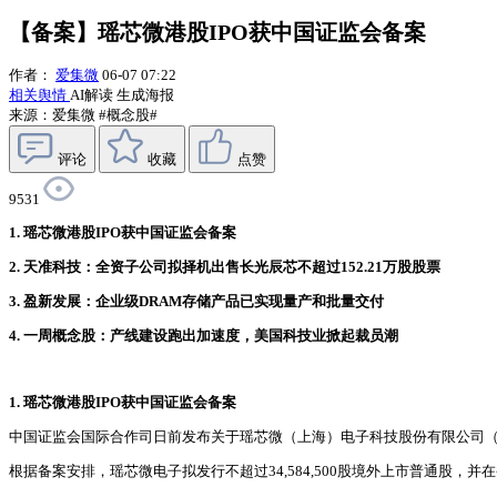
【备案】瑶芯微港股IPO获中国证监会备案
作者：
爱集微
06-07 07:22
相关舆情
AI解读
生成海报
来源：爱集微
#概念股#
评论
收藏
点赞
9531
1. 瑶芯微港股IPO获中国证监会备案
2. 天准科技：全资子公司拟择机出售长光辰芯不超过152.21万股股票
3. 盈新发展：企业级DRAM存储产品已实现量产和批量交付
4. 一周概念股：产线建设跑出加速度，美国科技业掀起裁员潮
1. 瑶芯微港股IPO获中国证监会备案
中国证监会国际合作司日前发布关于瑶芯微（上海）电子科技股份有限公司（
根据备案安排，瑶芯微电子拟发行不超过34,584,500股境外上市普通股，