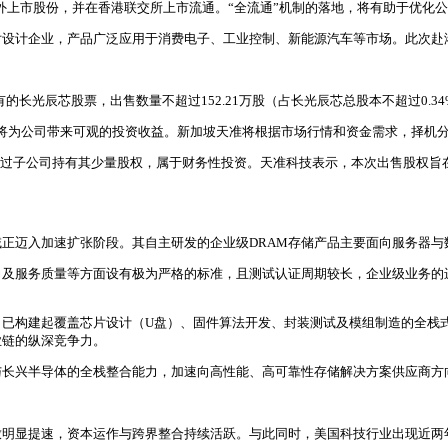
份转为境外上市股份，并在香港联交所上市流通。“全流通”机制的落地，将有助于
片设计企业，产品广泛应用于消费电子、工业控制、新能源汽车等市场。此次赴
长光辰芯股票，出售数量不超过152.21万股（占长光辰芯总股本不超过0.34
售，将为公司带来可观的投资收益。新加坡天准将根据市场行情和资金需求，择机
通过子公司持有其少量股权，属于财务性投资。天准科技表示，本次出售股权旨
正迈入加速扩张阶段。其自主研发的企业级DRAM存储产品主要面向服务器与
力及服务质量等方面设有极为严格的标准，且测试认证周期较长，企业级业务的
，已构建起覆盖芯片设计（U盘）、固件算法开发、封装测试及模组制造的全栈
业链的纵深竞争力。
与长兴半导体的全栈整合能力，加速向高性能、高可靠性存储解决方案供应商方
放明显提速，资本运作与跨界整合持续活跃。与此同时，美国科技行业出现近两