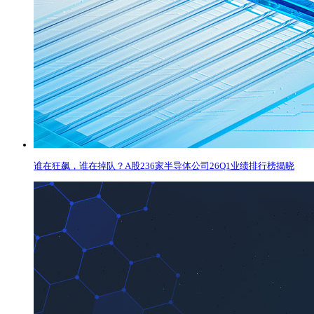
谁在狂飙，谁在掉队？A股236家半导体公司26Q1业绩排行榜揭晓