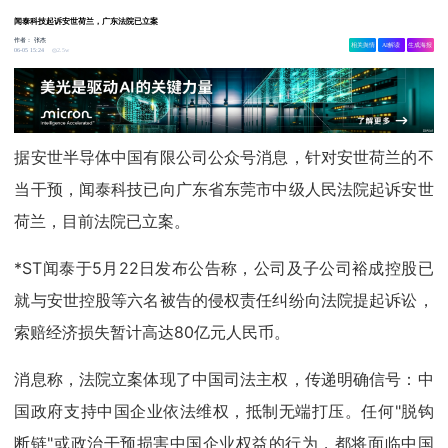
闻泰科技起诉安世荷兰，广东法院已立案
作者：
张杰
相关舆情
AI解读
生成海报
2.5w
06-05 15:24
据安世半导体中国有限公司公众号消息，针对安世荷兰的不
当干预，闻泰科技已向广东省东莞市中级人民法院起诉安世
荷兰，目前法院已立案。
*ST闻泰于5月22日发布公告称，公司及子公司裕成控股已
就与安世控股等六名被告的侵权责任纠纷向法院提起诉讼，
索赔经济损失暂计高达80亿元人民币。
消息称，法院立案体现了中国司法主权，传递明确信号：中
国政府支持中国企业依法维权，抵制无端打压。任何"脱钩
断链"或政治干预损害中国企业权益的行为，都将面临中国