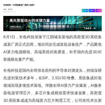
长电科技：3D系统集成厂房投入使用！
作者：
李正操
相关舆情
AI解读
生成海报
1.8w
06-04 16:58
6月1日，长电科技坐落于江阴城东基地的高密度3D系统集
成新厂房正式启用，项目同步完成首批设备投产，产品聚焦
AI算力电源模组、高端系统封装赛道，补齐国内先进3D封
装规模化量产产能。
长电科技是国内全球排名前列的半导体封测龙头，持续深耕
先进封装技术多年，在SiP、2.5D/3D堆叠、系统集成封装
领域实现多项技术落地。伴随全球AI算力产业爆发，AI服务
器电源管理芯片、多芯片集成模组需求快速放量，高密度
3D系统集成成为高端算力芯片刚需工艺，公司依托本次新