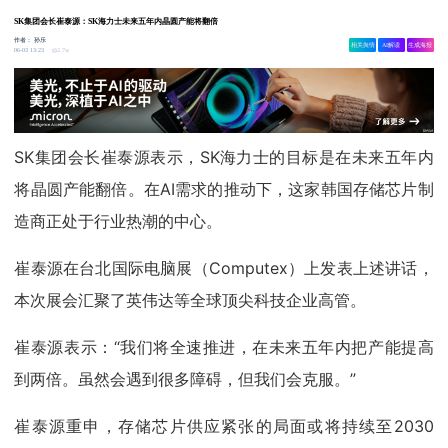
SK集团会长崔泰源：SK海力士未来五年内晶圆产能将翻倍
作者：
孙乐
相关舆情
AI解读
生成海报
2.7w
06-03 13:23
SK集团会长崔泰源表示，SK海力士的目标是在未来五年内
将晶圆产能翻倍。在AI需求的推动下，这家韩国存储芯片制
造商正处于行业热潮的中心。
崔泰源在台北国际电脑展（Computex）上发表上述讲话，
本次展会汇聚了英伟达等全球顶尖科技企业高管。
崔泰源表示：“我们将全速推进，在未来五年内把产能提高
到两倍。虽然会遇到很多障碍，但我们会克服。”
崔泰源重申，存储芯片供应紧张的局面或将持续至2030