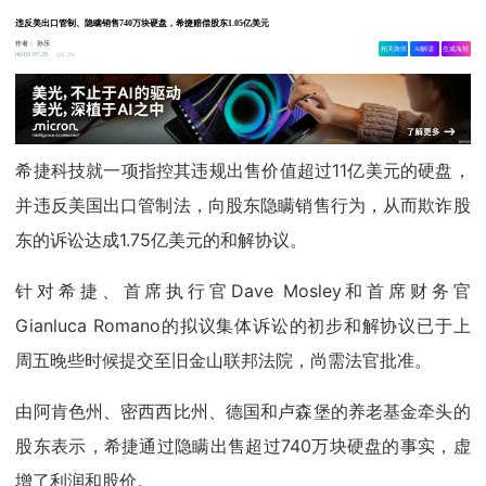
违反美出口管制、隐瞒销售740万块硬盘，希捷赔偿股东1.05亿美元
作者：
孙乐
相关舆情
AI解读
生成海报
1.2w
06-03 07:29
希捷科技就一项指控其违规出售价值超过11亿美元的硬盘，
并违反美国出口管制法，向股东隐瞒销售行为，从而欺诈股
东的诉讼达成1.75亿美元的和解协议。
针对希捷、首席执行官Dave Mosley和首席财务官
Gianluca Romano的拟议集体诉讼的初步和解协议已于上
周五晚些时候提交至旧金山联邦法院，尚需法官批准。
由阿肯色州、密西西比州、德国和卢森堡的养老基金牵头的
股东表示，希捷通过隐瞒出售超过740万块硬盘的事实，虚
增了利润和股价。