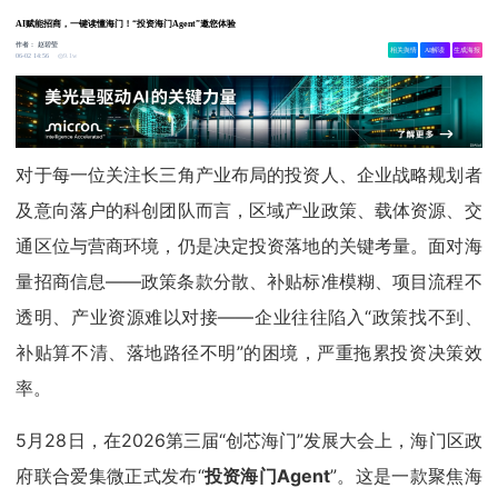
AI赋能招商，一键读懂海门！“投资海门Agent”邀您体验
作者：
赵碧莹
相关舆情
AI解读
生成海报
9.1w
06-02 14:56
对于每一位关注长三角产业布局的投资人、企业战略规划者
及意向落户的科创团队而言，区域产业政策、载体资源、交
通区位与营商环境，仍是决定投资落地的关键考量。面对海
量招商信息——政策条款分散、补贴标准模糊、项目流程不
透明、产业资源难以对接——企业往往陷入“政策找不到、
补贴算不清、落地路径不明”的困境，严重拖累投资决策效
率。
5月28日，在2026第三届“创芯海门”发展大会上，海门区政
府联合爱集微正式发布“
投资海门Agent
”。这是一款聚焦海