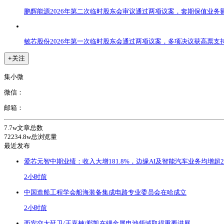
鹏辉能源2026年第二次临时股东会审议通过两项议案，套期保值业务
敏芯股份2026年第一次临时股东会通过两项议案，多项决议获高票支
+关注
集小微
微信：
邮箱：
7.7w
文章总数
72234.8w
总浏览量
最近发布
爱芯元智中期业绩：收入大增181.8%，边缘AI及智能汽车业务均增超2
2小时前
中国造船工程学会船海装备集成电路专业委员会在哈成立
2小时前
西安交大延卫/王嘉楠/郗凯在锂金属电池领域取得重要进展