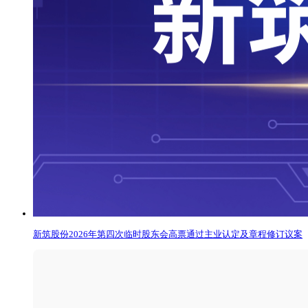
新筑股份2026年第四次临时股东会高票通过主业认定及章程修订议案