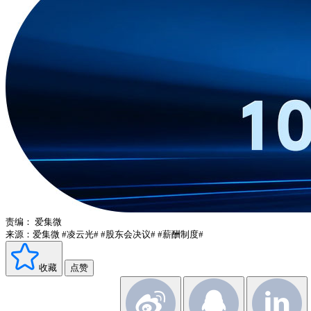
责编：
爱集微
来源：爱集微
#凌云光#
#股东会决议#
#薪酬制度#
收藏
点赞