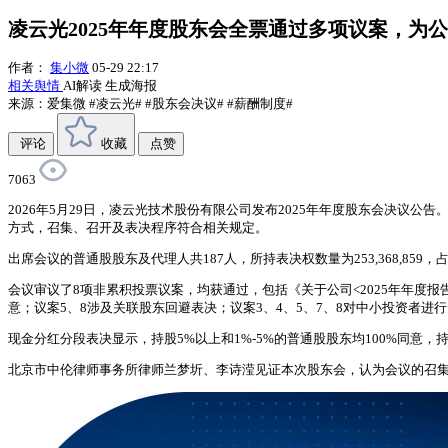
凌云光2025年年度股东会全票通过多项议案，为
作者：
集小微
05-29 22:17
相关舆情
AI解读
生成海报
来源：爱集微
#凌云光#
#股东会决议#
#薪酬制度#
评论
收藏
点赞
7063
2026年5月29日，凌云光技术股份有限公司发布2025年年度股东会决议
方式，召集、召开及表决程序符合相关规定。
出席会议的普通股股东及代理人共187人，所持表决权数量为253,368,85
会议审议了8项非累积投票议案，均获通过，包括《关于公司<2025年年度报
意；议案5、8涉及关联股东回避表决；议案3、4、5、7、8对中小投资者进
现金分红分段表决显示，持股5%以上和1%-5%的普通股股东均100%同意，
北京市中伦律师事务所律师兰梦圻、李诗滢见证本次股东会，认为会议的召