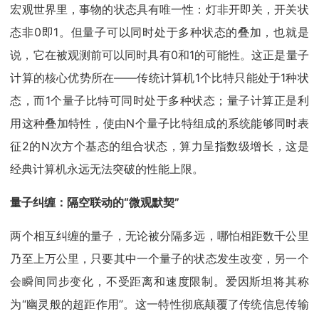
宏观世界里，事物的状态具有唯一性：灯非开即关，开关状
态非0即1。但量子可以同时处于多种状态的叠加，也就是
说，它在被观测前可以同时具有0和1的可能性。这正是量子
计算的核心优势所在——传统计算机1个比特只能处于1种状
态，而1个量子比特可同时处于多种状态；量子计算正是利
用这种叠加特性，使由N个量子比特组成的系统能够同时表
征2的N次方个基态的组合状态，算力呈指数级增长，这是
经典计算机永远无法突破的性能上限。
量子纠缠：隔空联动的“微观默契”
两个相互纠缠的量子，无论被分隔多远，哪怕相距数千公里
乃至上万公里，只要其中一个量子的状态发生改变，另一个
会瞬间同步变化，不受距离和速度限制。爱因斯坦将其称
为“幽灵般的超距作用”。这一特性彻底颠覆了传统信息传输