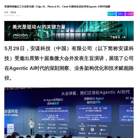
安谋科技确立三大业务主线！Edge AI、Physical AI、Cloud AI推动生态伙伴在Agentic AI时代创新
作者：
爱集微
相关舆情
AI解读
生成海报
3.4w
05-29 14:58
5月29日，安谋科技（中国）有限公司（以下简称安谋科
技）受邀出席第十届集微大会并发表主旨演讲，展现了公司
在Agentic AI时代的深刻洞察、业务架构优化和技术赋能路
径。