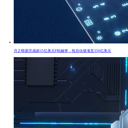
月之暗面完成超35亿美元F轮融资，投后估值涨至350亿美元