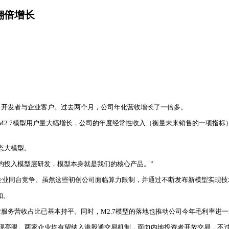
现翻倍增长
吸引开发者与企业客户。过去两个月，公司年化营收增长了一倍多。
线的M2.7模型用户量大幅增长，公司的年度经常性收入（衡量未来销售的一项
模态大模型。
均投入模型层研发，模型本身就是我们的核心产品。”
企业同台竞争。虽然这些初创公司面临算力限制，并通过不断发布新模型实现技术赶超，
扣。
业服务营收占比已基本持平。同时，M2.7模型的落地也推动公司今年毛利率进
价表现亮眼。两家企业均有望纳入港股通交易机制，面向内地投资者开放交易，不