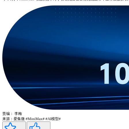
责编：
李梅
来源：爱集微
#MiniMax#
#AI模型#