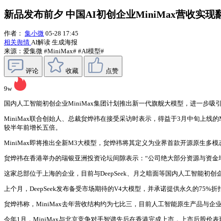
新品发布前夕 中国AI初创企业MiniMax营收实
作者：
集小微
05-28 17:45
相关舆情
AI解读
生成海报
来源：爱集微
#MiniMax#
#AI模型#
评论
收藏
点赞
9w
国内人工智能初创企业MiniMax集团计划推出新一代旗舰大模型，进一步
MiniMax联合创始人、总裁贠烨祎在接受采访时表示，得益于3月中旬上
较半年前增长五倍。
MiniMax即将推出全新M3大模型，贠烨祎将其定义为业界首款开源原生多
贠烨祎在香港举办的瑞银亚洲投资论坛间隙表示：“公司绝大部分资源与资金
这家总部位于上海的企业，目前与DeepSeek、月之暗面等国内人工智能初创
上个月，DeepSeek发布备受市场期待的V4大模型，并承诺提供永久的75%折
贠烨祎称，MiniMax去年营收结构约为七比三，目前人工智能原生产品与企
今年1月，MiniMax与北京竞争对手智谱先后在香港完成上市，上市后股