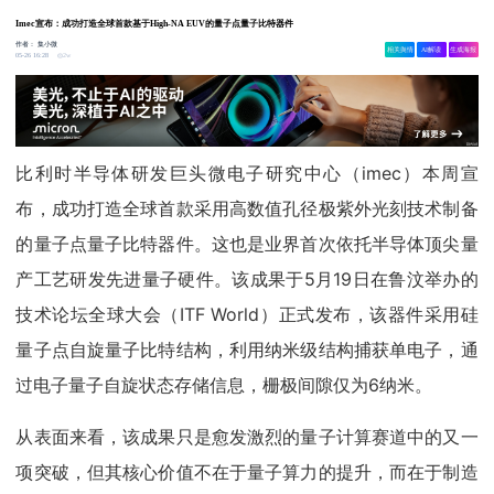
Imec宣布：成功打造全球首款基于High-NA EUV的量子点量子比特器件
作者：
集小微
相关舆情
AI解读
生成海报
2w
05-26 16:28
比利时半导体研发巨头微电子研究中心（imec）本周宣
布，成功打造全球首款采用高数值孔径极紫外光刻技术制备
的量子点量子比特器件。这也是业界首次依托半导体顶尖量
产工艺研发先进量子硬件。该成果于5月19日在鲁汶举办的
技术论坛全球大会（ITF World）正式发布，该器件采用硅
量子点自旋量子比特结构，利用纳米级结构捕获单电子，通
过电子量子自旋状态存储信息，栅极间隙仅为6纳米。
从表面来看，该成果只是愈发激烈的量子计算赛道中的又一
项突破，但其核心价值不在于量子算力的提升，而在于制造