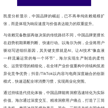
凯度分析显示，中国品牌的崛起，已不再单纯依赖规模扩
张，而是体现为响应速度与价值表达能力的双重提升。
与依赖完备数据再做决策的传统路径不同，中国品牌更擅长
在趋势初期果断判断、快速行动。以海尔为例，企业将用户
驱动写进组织基因，其关键支撑就是AI。让AI技术“像血液
一样流遍运营的每一个环节”，海尔实现生产制造的柔性
化、运营管理的精细化，在全球产业价值重构中持续构筑差
异化竞争优势；抖音/TikTok以内容与电商深度融合的创新
模式，快速适配全球消费习惯，实现商业化突围。
通过持续迭代优化体验，中国品牌能将洞察迅速转化为实际
价值。海尔通过深度交互、精准洞察用户痛点，打造了三筒