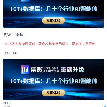
责编： 李梅
*此内容为集微网原创，著作权归集微网所有，爱集微，爱原创
苹果
印度
相关资讯