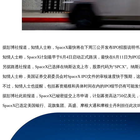
据彭博社报道，知情人士称，SpaceX最快将在下周三公开发布IPO招股说明书
知情人士称，SpaceX计划最早于6月4日启动正式路演，最快在6月11日为IP
另据路透社报道，SpaceX已选择在纳斯达克上市，股票代码为“SPCX”。纳
知情人士称，美国证券交易委员会对SpaceX IPO文件的审核速度快于预
不过，知情人士也提醒，包括募资规模和具体时间在内的IPO细节仍有可能发生
据彭博社此前报道，SpaceX已秘密提交上市申请，计划募资高达750亿美元
SpaceX已选定美国银行、花旗集团、高盛、摩根大通和摩根士丹利担任此次