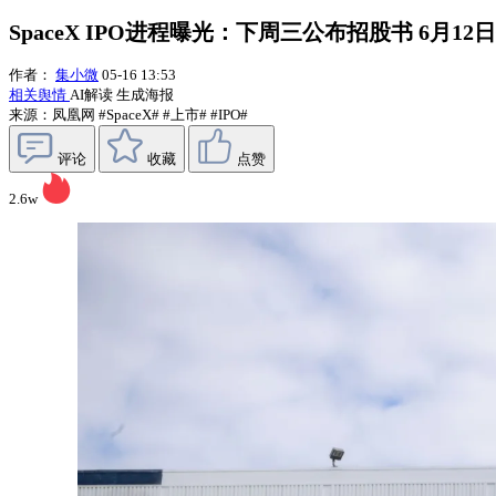
SpaceX IPO进程曝光：下周三公布招股书 6月1
作者：
集小微
05-16 13:53
相关舆情
AI解读
生成海报
来源：凤凰网
#SpaceX#
#上市#
#IPO#
评论
收藏
点赞
2.6w