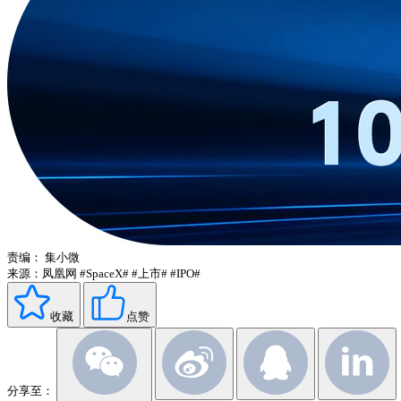
责编：
集小微
来源：凤凰网
#SpaceX#
#上市#
#IPO#
收藏
点赞
分享至：