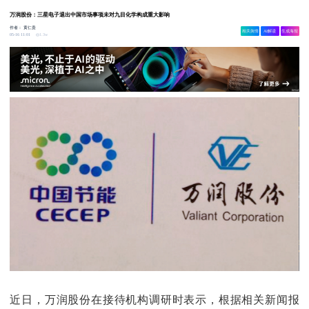
万润股份：三星电子退出中国市场事项未对九目化学构成重大影响
作者：
黄仁贵
相关舆情
AI解读
生成海报
1.3w
05-16 11:01
近日，万润股份在接待机构调研时表示，根据相关新闻报