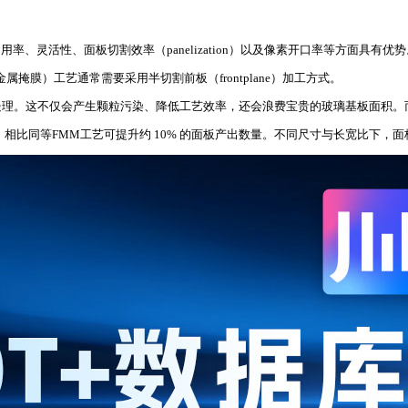
利用率、灵活性、面板切割效率（panelization）以及像素开口率等方面具
掩膜）工艺通常需要采用半切割前板（frontplane）加工方式。
理。这不仅会产生颗粒污染、降低工艺效率，还会浪费宝贵的玻璃基板面积。而
笔记本面板，相比同等FMM工艺可提升约 10% 的面板产出数量。不同尺寸与长宽比下