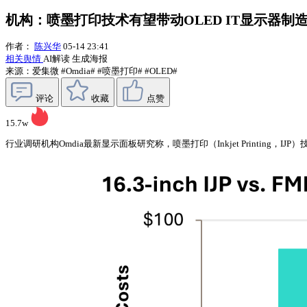
机构：喷墨打印技术有望带动OLED IT显示器制造
作者：
陈兴华
05-14 23:41
相关舆情
AI解读
生成海报
来源：爱集微
#Omdia#
#喷墨打印#
#OLED#
评论
收藏
点赞
15.7w
行业调研机构Omdia最新显示面板研究称，喷墨打印（Inkjet Printin