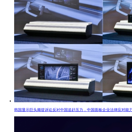
韩国显示巨头频提诉讼反衬中国追赶压力，中国面板企业法律应对能