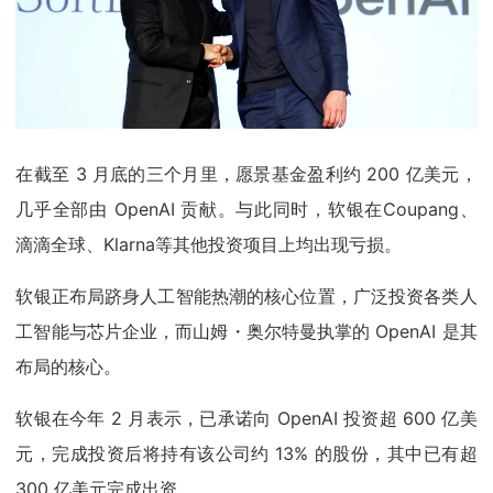
在截至 3 月底的三个月里，愿景基金盈利约 200 亿美元，
几乎全部由 OpenAI 贡献。与此同时，软银在Coupang、
滴滴全球、Klarna等其他投资项目上均出现亏损。
软银正布局跻身人工智能热潮的核心位置，广泛投资各类人
工智能与芯片企业，而山姆・奥尔特曼执掌的 OpenAI 是其
布局的核心。
软银在今年 2 月表示，已承诺向 OpenAI 投资超 600 亿美
元，完成投资后将持有该公司约 13% 的股份，其中已有超
300 亿美元完成出资。