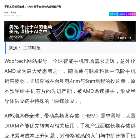
手机芯片投片缩减，AMD 接手台积电先进制程产能
作者：
爱集微
相关舆情
AI解读
生成海报
1.4w
05-11 07:04
来源： 工商时报
Wccftech网站报导，全球智能手机市场需求走缓，意外让
AMD成为最大受惠者之一。随高通与联发科因中低阶手机
销售疲弱，陆续缩减在台积电4nm与5nm制程的投片量，原
本预留给手机芯片的先进产能，被AMD迅速接手，形成半
导体供应链中特殊的「蝴蝶效应」。
AI热潮席卷全球，带动高频宽存储（HBM）需求暴增，大量
DRAM产能优先转向AI相关应用，手机产业面临长期存储供
应吃紧与成本上升问题，对价格敏感的入门与中阶智能手机