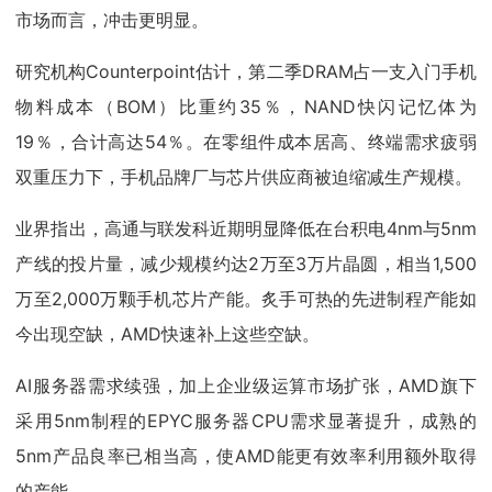
市场而言，冲击更明显。
研究机构Counterpoint估计，第二季DRAM占一支入门手机
物料成本（BOM）比重约35％，NAND快闪记忆体为
19％，合计高达54％。在零组件成本居高、终端需求疲弱
双重压力下，手机品牌厂与芯片供应商被迫缩减生产规模。
业界指出，高通与联发科近期明显降低在台积电4nm与5nm
产线的投片量，减少规模约达2万至3万片晶圆，相当1,500
万至2,000万颗手机芯片产能。炙手可热的先进制程产能如
今出现空缺，AMD快速补上这些空缺。
AI服务器需求续强，加上企业级运算市场扩张，AMD旗下
采用5nm制程的EPYC服务器CPU需求显著提升，成熟的
5nm产品良率已相当高，使AMD能更有效率利用额外取得
的产能。