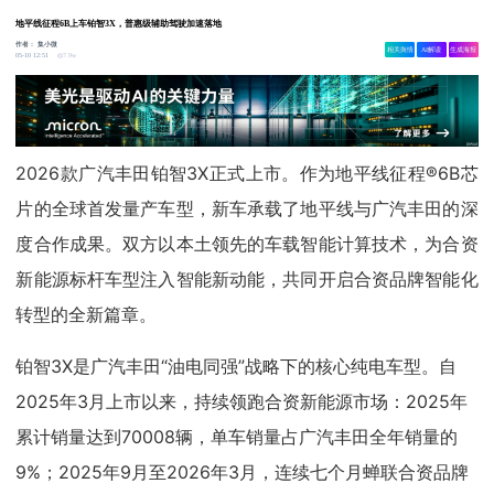
地平线征程6B上车铂智3X，普惠级辅助驾驶加速落地
作者：
集小微
相关舆情
AI解读
生成海报
7.9w
05-10 12:51
2026款广汽丰田铂智3X正式上市。作为地平线征程®6B芯
片的全球首发量产车型，新车承载了地平线与广汽丰田的深
度合作成果。双方以本土领先的车载智能计算技术，为合资
新能源标杆车型注入智能新动能，共同开启合资品牌智能化
转型的全新篇章。
铂智3X是广汽丰田“油电同强”战略下的核心纯电车型。自
2025年3月上市以来，持续领跑合资新能源市场：2025年
累计销量达到70008辆，单车销量占广汽丰田全年销量的
9%；2025年9月至2026年3月，连续七个月蝉联合资品牌