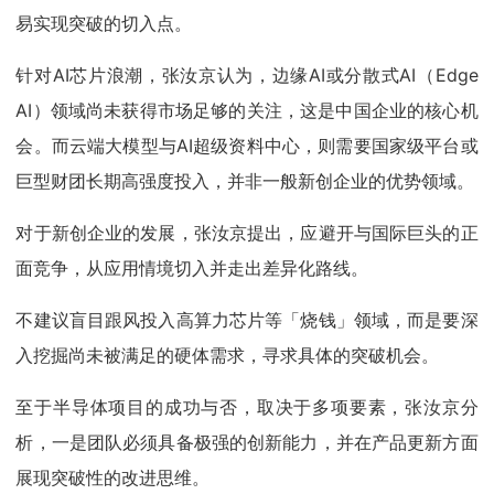
易实现突破的切入点。
针对AI芯片浪潮，张汝京认为，边缘AI或分散式AI（Edge
AI）领域尚未获得市场足够的关注，这是中国企业的核心机
会。而云端大模型与AI超级资料中心，则需要国家级平台或
巨型财团长期高强度投入，并非一般新创企业的优势领域。
对于新创企业的发展，张汝京提出，应避开与国际巨头的正
面竞争，从应用情境切入并走出差异化路线。
不建议盲目跟风投入高算力芯片等「烧钱」领域，而是要深
入挖掘尚未被满足的硬体需求，寻求具体的突破机会。
至于半导体项目的成功与否，取决于多项要素，张汝京分
析，一是团队必须具备极强的创新能力，并在产品更新方面
展现突破性的改进思维。