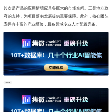
其次是产品的应用情境应具备巨大的市场空间。三是地方政
府的支持，为项目落实发展提供重要保障。此外，核心团队
应拥有丰富的产业经验，且各领域专业人才配置完备。
半导体