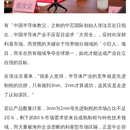
有「中国半导体教父」之称的中芯国际创始人张汝京近日指
出，中国半导体产业不应盲目追求「大而全」，应转向深耕
利基市场。而突围的关键在于培养细分领域的「小巨人」项
目，而非在所有领域争夺全球第一，如此才能达成产业自立
自强的目标。
在张汝京看来，“很多人觉得，半导体产业的竞争就是先进
制程的比拼，只有做到3nm、2nm才算成功，这其实是走进
了认知误区。”
若以产品数量计算，3nm与2nm等先进制程的市场占比不足
20％，剩下的80％市场需求皆来自成熟制程与特色技术领
域，而大量被海外企业垄断的利基型市场区隔，正是中企容