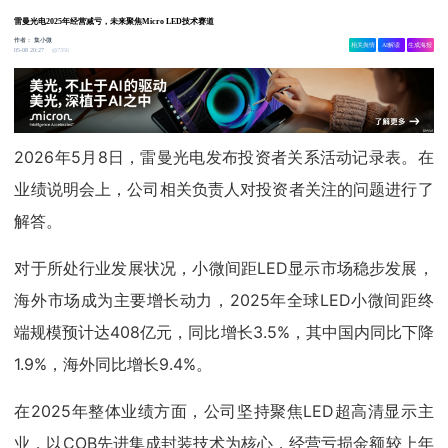
雷曼光电2025年经营减亏，未来聚焦Micro LED技术赛道
作者：
集小微
相关舆情
AI解读
生成海报
7356
05-08 20:27
2026年5月8日，雷曼光电发布投资者关系活动记录表。在
业绩说明会上，公司相关负责人对投资者关注的问题进行了
解答。
对于所处行业发展状况，小微间距LED显示市场稳步发展，
海外市场成为主要增长动力，2025年全球LED小微间距终
端规模预计达408亿元，同比增长3.5%，其中国内同比下降
1.9%，海外同比增长9.4%。
在2025年整体业绩方面，公司坚持聚焦LED超高清显示主
业，以COB先进集成封装技术为核心，经营亏损金额较上年