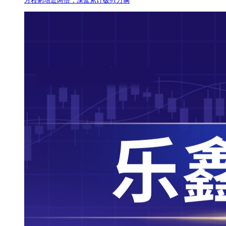
方程豹增近两倍，深蓝累计破91万辆