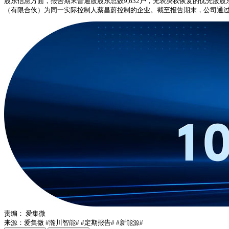
股东信息方面，报告期末普通股股东总数9,632户，无表决权恢复的优先
（有限合伙）为同一实际控制人蔡昌蔚控制的企业。截至报告期末，公司通过上海
责编：
爱集微
来源：爱集微
#瀚川智能#
#定期报告#
#新能源#