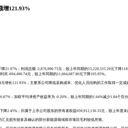
121.93%
下降21.97%；利润总额 -2,876,990.75元，较上年同期的15,228,335.29元下
694,490.74元，较上年同期的11,664,687.80元下降105.95%。
03,765.04元增长121.93%，主要系公司降低采购成本、优化人员结构的工
7%；加权平均净资产收益率为 -0.20%，较上年同期的1.64%减少1.84个百分点。研
91元下降2.45%；归属于上市公司股东的所有者权益659,912,136.35元，较上年度末的65
动产生的汇兑损失较多及确认的部分新能源领域留存项目毛利较低所致。