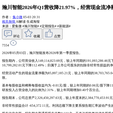
瀚川智能2026年Q1营收降21.97%，经营现金流净额增
作者：
集小微
05-03 20:31
相关舆情
AI解读
生成海报
来源：爱集微
#瀚川智能#
#定期报告#
#新能源#
评论
收藏
点赞
7554
2026年05月03日，瀚川智能发布2026年第一季度报告。
报告期内，公司营业收入149,114,823.69元，较上年同期的191,093,286.46元
10,799,282.01元下降112.49%；归属于上市公司股东的扣除非经常性损益的净利润 -
经营活动产生的现金流量净额为85,897,185.21元，较上年同期的38,7
致。
基本每股收益和稀释每股收益均为 -0.01元/股，较上年同期的0.06元/股下降116.6
研发投入占营业收入的比例为2.31%，较上年同期增加0.40个百分点。
报告期末，公司总资产2,326,450,297.63元，较上年度末的2,384,770,453.
非经常性损益合计 -654,372.11元。利润总额下降主要系报告期汇率波