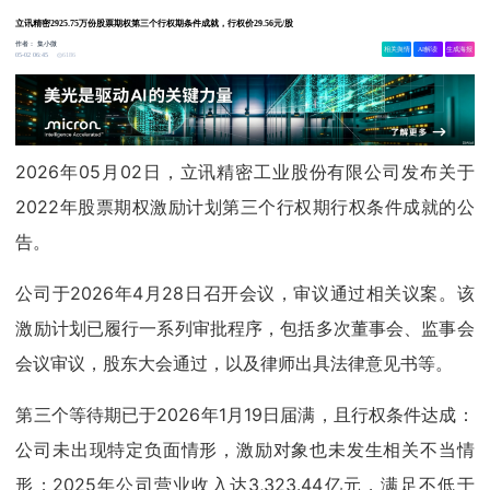
立讯精密2925.75万份股票期权第三个行权期条件成就，行权价29.56元/股
作者：
集小微
相关舆情
AI解读
生成海报
6186
05-02 06:45
2026年05月02日，立讯精密工业股份有限公司发布关于
2022年股票期权激励计划第三个行权期行权条件成就的公
告。
公司于2026年4月28日召开会议，审议通过相关议案。该
激励计划已履行一系列审批程序，包括多次董事会、监事会
会议审议，股东大会通过，以及律师出具法律意见书等。
第三个等待期已于2026年1月19日届满，且行权条件达成：
公司未出现特定负面情形，激励对象也未发生相关不当情
形；2025年公司营业收入达3,323.44亿元，满足不低于