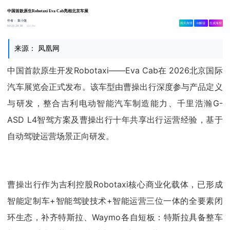
中国首款原生Robotaxi Eva Cab亮相北京车展
作者：
集小微
相关舆情
AI解读
生成海报
1.8w
04-24 20:38
来源： 凤凰网
中国首款原生开发Robotaxi——Eva Cab在 2026北京国际
汽车展览会正式发布。该车型由曹操出行深度参与产品定义
与研发，整合吉利电动智能汽车制造能力、千里浩瀚G-
ASD L4智驾方案及曹操出行十年共享出行运营经验，基于
自动驾驶运营场景正向研发。
曹操出行作为吉利控股Robotaxi核心商业化载体，已形成
智能定制车+智能驾驶技术+智能运营三位一体的全要素闭
环生态，补齐特斯拉、Waymo各自短板：特斯拉具备整车