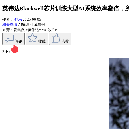
英伟达Blackwell芯片训练大型AI系统效率翻倍
作者：
孙乐
2025-06-05
相关舆情
AI解读
生成海报
来源：爱集微
#英伟达#
#AI芯片#
评论
收藏
点赞
2.4w