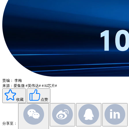
责编：
李梅
来源：爱集微
#英伟达#
#AI芯片#
收藏
点赞
分享至：