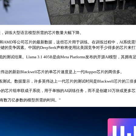
展，训练大型语言模型所需的芯片数量大幅下降。
伟达和AMD等公司芯片的最新数据，这些芯片用于训练。在训练过程中，AI系
键的竞争因素。中国的DeepSeek声称将使用比美国竞争对手少得多的芯片来
面表现的测试结果。Llama 3.1 405B是由Meta Platforms发布的开源
新款Blackwell芯片的单芯片速度是上一代Hopper芯片的两倍多。
成训练测试。数据显示，许多英伟达上一代芯片的测试时间是Blackwell芯片的
种趋势，即将更小的芯片组串联成子系统，用于单独的AI训练任务，而不是创建10万块
些拥有数万亿参数的模型所需的时间。”