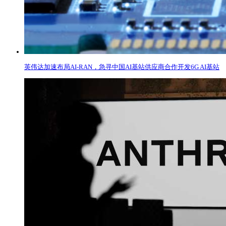
英伟达加速布局AI-RAN，急寻中国AI基站供应商合作开发6G AI基站