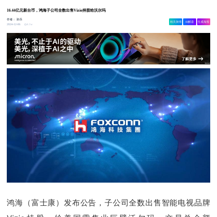
16.44亿元新台币，鸿海子公司全数出售Vizio持股给沃尔玛
作者：
孙乐
相关舆情
AI解读
生成海报
4.1w
2024-12-06
鸿海（富士康）发布公告，子公司全数出售智能电视品牌