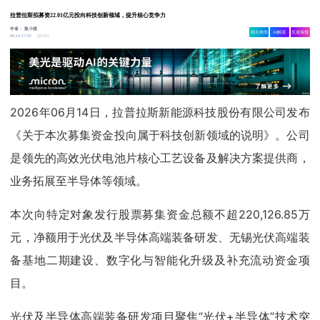
拉普拉斯拟募资22.01亿元投向科技创新领域，提升核心竞争力
作者：
集小微
相关舆情
AI解读
生成海报
5392
06-14 17:02
2026年06月14日，拉普拉斯新能源科技股份有限公司发布
《关于本次募集资金投向属于科技创新领域的说明》。公司
是领先的高效光伏电池片核心工艺设备及解决方案提供商，
业务拓展至半导体等领域。
本次向特定对象发行股票募集资金总额不超220,126.85万
元，净额用于光伏及半导体高端装备研发、无锡光伏高端装
备基地二期建设、数字化与智能化升级及补充流动资金项
目。
光伏及半导体高端装备研发项目聚焦“光伏+半导体”技术突