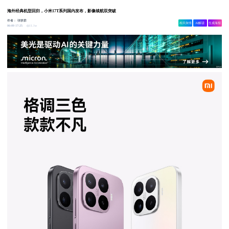
海外经典机型回归，小米17T系列国内发布，影像续航双突破
作者：
张轶群
相关舆情
AI解读
生成海报
11.1w
06-09 17:25