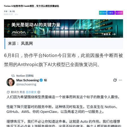
Notion AI短暂停用Claude模型，官方否认模型质量缺陷
作者：
集小微
相关舆情
AI解读
生成海报
1w
06-09 15:53
来源： 凤凰网
6月8日，协作平台Notion今日宣布，此前因服务中断而被
禁用的Anthropic旗下AI大模型已全面恢复访问。