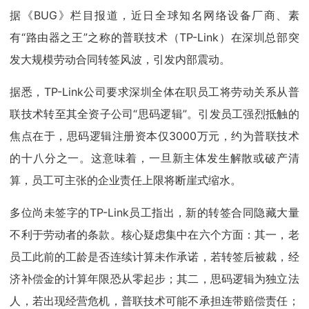
据《BUG》栏目报道，近日全球知名网络设备厂商、素
有“路由器之王”之称的普联技术（TP-Link）在深圳总部突
发大规模劳动合同转签风波，引发内部震动。
据悉，TP-Link公司要求深圳全体在职员工将劳动关系从普
联技术转至其全资子公司“思码逻辑”。引发员工强烈抵触的
焦点在于，思码逻辑注册资本仅3000万元，约为普联技术
的十八分之一。这意味着，一旦新主体发生解散或破产清
算，员工可主张的企业责任上限将断崖式缩水。
多位尚未签字的TP-Link员工指出，新的转签合同隐藏大量
不利于劳动者的条款。核心疑虑集中在六个方面：其一，老
员工此前的工龄是否连续计算未作承诺，若转签后被裁，经
济补偿金的计算年限恐从零起步；其二，思码逻辑为独立法
人，若出现经营危机，普联技术可能不承担连带赔偿责任；