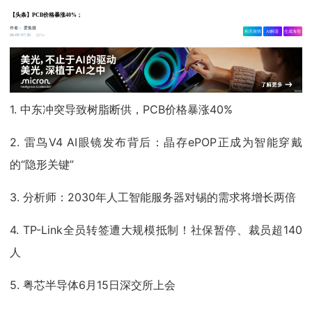
【头条】PCB价格暴涨40%；
作者：
爱集微
相关舆情
AI解读
生成海报
5w
06-09 07:30
1. 中东冲突导致树脂断供，PCB价格暴涨40%
2. 雷鸟V4 AI眼镜发布背后：晶存ePOP正成为智能穿戴
的“隐形关键”
3. 分析师：2030年人工智能服务器对锡的需求将增长两倍
4. TP-Link全员转签遭大规模抵制！社保暂停、裁员超140
人
5. 粤芯半导体6月15日深交所上会