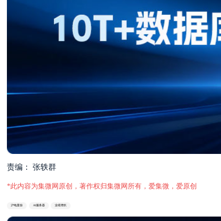
责编： 张轶群
*此内容为集微网原创，著作权归集微网所有，爱集微，爱原创
沪电股份
AI服务器
业绩增长