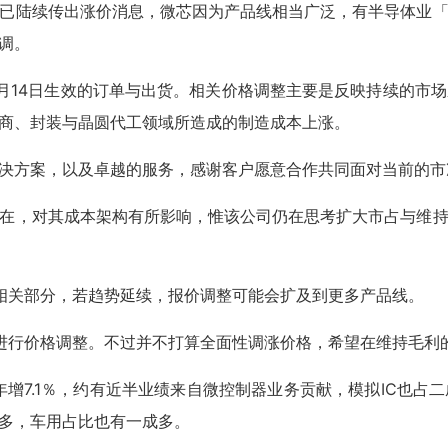
都已陆续传出涨价消息，微芯因为产品线相当广泛，有半导体业
调。
月14日生效的订单与出货。相关价格调整主要是反映持续的市
商、封装与晶圆代工领域所造成的制造成本上涨。
决方案，以及卓越的服务，感谢客户愿意合作共同面对当前的市
在，对其成本架构有所影响，惟该公司仍在思考扩大市占与维
相关部分，若趋势延续，报价调整可能会扩及到更多产品线。
进行价格调整。不过并不打算全面性调涨价格，希望在维持毛利
，年增7.1％，约有近半业绩来自微控制器业务贡献，模拟IC也
多，车用占比也有一成多。