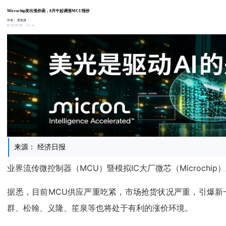
Microchip发出涨价函，8月中起调涨MCU报价
作者：
爱集微
1.4w
07-03 07:20
来源： 经济日报
业界流传微控制器（MCU）暨模拟IC大厂微芯（Microch
据悉，目前MCU供应严重吃紧，市场抢货状况严重，引爆新
群、松翰、义隆、笙泉等也将处于有利的涨价环境。