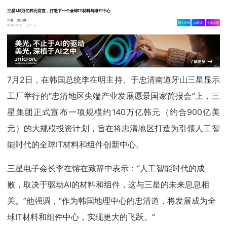
三星140万亿韩元官宣，打造下一个全球IT材料与组件中心
作者：
集小微
相关舆情
AI解读
生成海报
17.4w
07-02 21:56
7月2日，在韩国总统李在明主持、于忠清南道牙山三星显示
工厂举行的“忠清地区尖端产业发展愿景国家简报会”上，三
星集团正式宣布一项规模约140万亿韩元（约合900亿美
元）的大规模投资计划，旨在将忠清地区打造为引领人工智
能时代的全球IT材料和组件创新中心。
三星电子会长李在镕在致辞中表示：“人工智能时代的成
败，取决于驱动AI的材料和组件，这与三星的未来息息相
关。”他强调，“作为韩国地理中心的忠清道，将发展成为全
球IT材料和组件中心，实现更大的飞跃。”