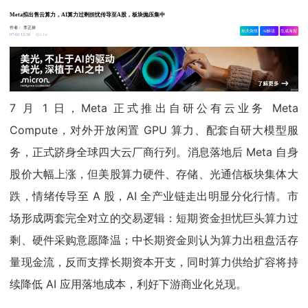
Meta拟出售云算力，AI算力过剩担忧传导至A股，板块抛压集中
作者：
李正操
相关舆情
AI解读
生成海报
3.1w
07-02 13:56
7 月 1 日，Meta 正式推出自研公有云业务 Meta
Compute，对外开放闲置 GPU 算力、配套自研大模型服
务，正式跻身全球四大云厂商行列。消息落地后 Meta 自身
股价大幅上涨，但美股算力硬件、存储、光通信板块集体大
跌，情绪传导至 A 股，AI 全产业链走出明显分化行情。市
场形成两套完全对立的交易逻辑：短期资金担忧巨头算力过
剩、硬件采购意愿降温；中长期资金则认为算力出租盘活存
量现金流，反而支撑长期资本开支，同时算力供给扩容将持
续降低 AI 应用落地成本，利好下游商业化兑现。