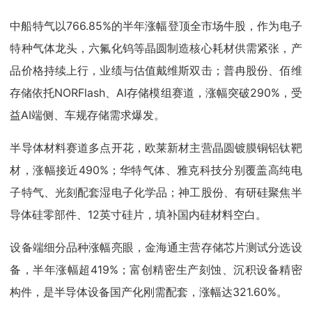
中船特气以766.85%的半年涨幅登顶全市场牛股，作为电子
特种气体龙头，六氟化钨等晶圆制造核心耗材供需紧张，产
品价格持续上行，业绩与估值戴维斯双击；普冉股份、佰维
存储依托NORFlash、AI存储模组赛道，涨幅突破290%，受
益AI端侧、车规存储需求爆发。
半导体材料赛道多点开花，欧莱新材主营晶圆镀膜铜铝钛靶
材，涨幅接近490%；华特气体、雅克科技分别覆盖高纯电
子特气、光刻配套湿电子化学品；神工股份、有研硅聚焦半
导体硅零部件、12英寸硅片，填补国内硅材料空白。
设备端细分品种涨幅亮眼，金海通主营存储芯片测试分选设
备，半年涨幅超419%；富创精密生产刻蚀、沉积设备精密
构件，是半导体设备国产化刚需配套，涨幅达321.60%。