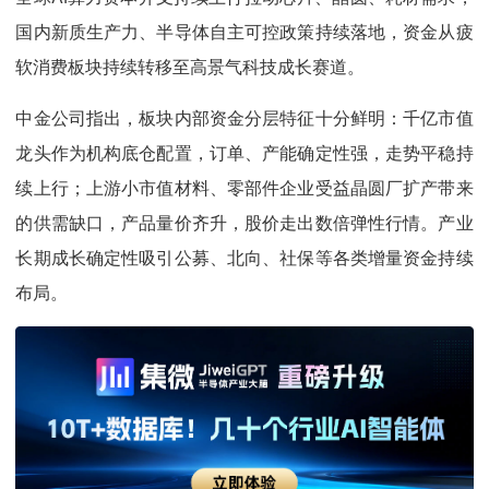
国内新质生产力、半导体自主可控政策持续落地，资金从疲
软消费板块持续转移至高景气科技成长赛道。
中金公司指出，板块内部资金分层特征十分鲜明：千亿市值
龙头作为机构底仓配置，订单、产能确定性强，走势平稳持
续上行；上游小市值材料、零部件企业受益晶圆厂扩产带来
的供需缺口，产品量价齐升，股价走出数倍弹性行情。产业
长期成长确定性吸引公募、北向、社保等各类增量资金持续
布局。