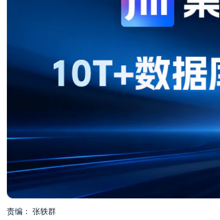
责编： 张轶群