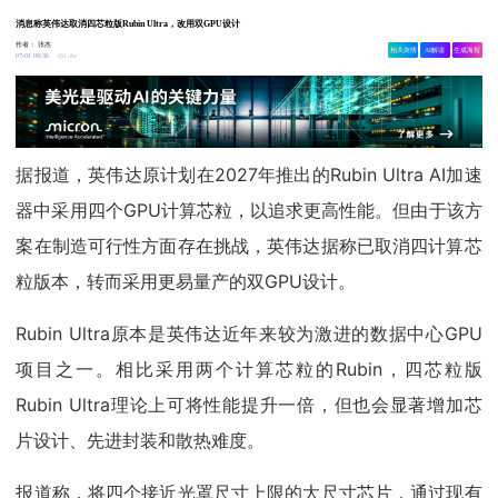
消息称英伟达取消四芯粒版Rubin Ultra，改用双GPU设计
作者：
张杰
相关舆情
AI解读
生成海报
1.4w
07-01 09:36
据报道，英伟达原计划在2027年推出的Rubin Ultra AI加速
器中采用四个GPU计算芯粒，以追求更高性能。但由于该方
案在制造可行性方面存在挑战，英伟达据称已取消四计算芯
粒版本，转而采用更易量产的双GPU设计。
Rubin Ultra原本是英伟达近年来较为激进的数据中心GPU
项目之一。相比采用两个计算芯粒的Rubin，四芯粒版
Rubin Ultra理论上可将性能提升一倍，但也会显著增加芯
片设计、先进封装和散热难度。
报道称，将四个接近光罩尺寸上限的大尺寸芯片，通过现有