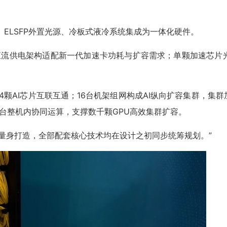
线、ELSFP外置光源、冷板式液冷系统集成为一体化硬件。
电架构适配新一代加速卡功耗与扩容需求；单颗加速芯片光互联带宽可
4颗AI芯片互联互通；16台机架组网构成AI纵向扩容集群，集
台整机内协同运算，支撑数千颗GPU高效集群扩容。
卡扩容量身打造，全部配套核心技术均在设计之初同步统筹规划。”