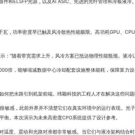
学器件和ELSFP光源，以及AI ASIC、先进的光纤管理和冷板液冷
0千瓦，功率密度早已触及风冷散热性能极限。高功耗GPU、C
ggarwal表示：“随着带宽需求上升，风冷方案已抵达物理性能瓶颈
000倍，能够缩减数据中心冷却配套设施整体能耗，保障算力
如何把水路引到机架前端。纬颖科技的工程人才在解决这些问题
很敏感，此前外界并不清楚它们在真实环境中的运行表现。光子组
平衡。本次演示为未来高密度CPO系统提供了设计参考。
和ELSFP对温度、震动和光路对准都非常敏感。当它们与液冷架