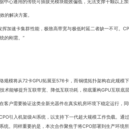
据中心通用的传统可插拔光模块能效偏低，无法支撑千颗以上加
能效的解决方案。
想要充分发挥加速卡集群性能，极致高带宽与极低时延二者缺一不可
统的刚需。”
力纵向扩容网络规模将从72卡GPU拓展至576卡，而铜缆拓扑架构在此
技术能够提升互联带宽、降低互联功耗，彻底重构GPU互联底层
在客户需要验证这类全新光器件在真实机房环境下稳定运行，同
把CPO引入机架级AI系统，以支持下一代超大规模工作负载。通过把
系统。同样重要的是，本次合作聚焦于将CPO部署到生产环境