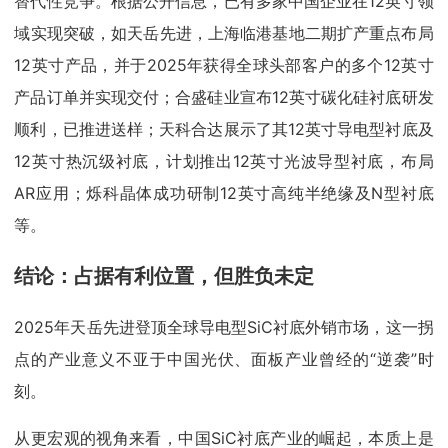
替代性竞争。根据公开信息，已有多家中国企业在12英寸领
域实现突破，如天岳先进，上海临港基地二期扩产重点布局
12英寸产品，并于2025年获得全球头部客户的多个12英寸
产品订单并实现交付；合盛硅业宣布12英寸碳化硅衬底研发
顺利，已推进送样；天科合达展示了其12英寸导电型衬底及
12英寸热沉级衬底，计划推出12英寸光波导型衬底，布局
AR应用；烁科晶体成功研制12英寸高纯半绝缘及N型衬底
等。
结论：占据有利位置，但胜负未定
2025年天岳先进登顶全球导电型SiC衬底外销市场，这一拐
点的产业意义不亚于中国光伏、面板产业曾经的“逆袭”时
刻。
从更宏观的视角来看，中国SiC衬底产业的崛起，本质上是