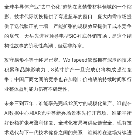
全球半导体产业“去中心化”趋势在宽禁带材料领域的一个缩
影。技术代际切换提供了弯道超车的窗口，庞大内需市场提
供了迭代验证的土壤，产能扩张的规模效应提供了成本竞争
的底气。天岳先进登顶导电型SiC衬底外销市场，是这个结
构性故事的阶段性高潮，但远非终章。
攻守易形不等于终局已定。Wolfspeed依然拥有深厚的技术
积累和品牌影响力，8英寸扩产一旦完成仍将构成强劲竞
争；中国厂商之间的竞争也在加剧；价格战的持续时间和行
业整体盈利能力仍有不确定性。
未来三到五年，谁能率先完成12英寸的规模化量产、谁能在
AI数据中心和AR光学等新兴场景率先打开市场、谁能平衡
好份额扩张与盈利修复、全球化布局与供应链安全、现有技
术迭代与下一代技术储备之间的关系，谁就将在这场持续进