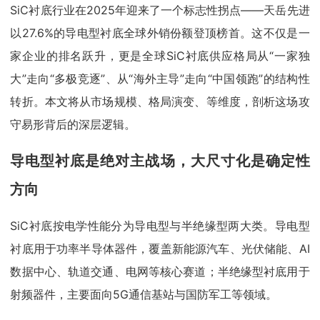
SiC衬底行业在2025年迎来了一个标志性拐点——天岳先进
以27.6%的导电型衬底全球外销份额登顶榜首。这不仅是一
家企业的排名跃升，更是全球SiC衬底供应格局从“一家独
大”走向“多极竞逐”、从“海外主导”走向“中国领跑”的结构性
转折。本文将从市场规模、格局演变、等维度，剖析这场攻
守易形背后的深层逻辑。
导电型衬底是绝对主战场，大尺寸化是确定性
方向
SiC衬底按电学性能分为导电型与半绝缘型两大类。导电型
衬底用于功率半导体器件，覆盖新能源汽车、光伏储能、AI
数据中心、轨道交通、电网等核心赛道；半绝缘型衬底用于
射频器件，主要面向5G通信基站与国防军工等领域。