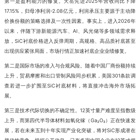
第一是盈利能力的修复。天岳先进2025年营收同比下降
17.15%，归母净利润-2.08亿元，利润承压主要源于主动降
价换份额的策略选择及一次性因素。事实上，进入2026年
以来，伴随下游新能源汽车、AI、风光储等多领域需求释
放，SiC衬底价格进入反弹周期，高规格、高品质衬底甚至
出现供应紧张局面，市场行情正加速衬底企业业绩修复。
第二是国际市场的准入与合规风险。随着中国厂商份额持续
上升，贸易摩擦和出口管制风险同步积累，美国301条款调
查若进一步扩围至SiC衬底材料，将直接冲击海外市场拓
展。
第三是技术代际切换的不确定性。12英寸量产难度呈指数级
上升，而第四代半导体材料如氧化镓（Ga₂O₃）正在快速发
展，若在未来五到十年实现产业化突破，将对SiC形成潜在