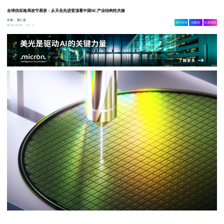
全球供应格局攻守易形：从天岳先进登顶看中国SiC产业结构性共振
作者：
黄仁贵
相关舆情
AI解读
生成海报
5.7w
06-26 16:54