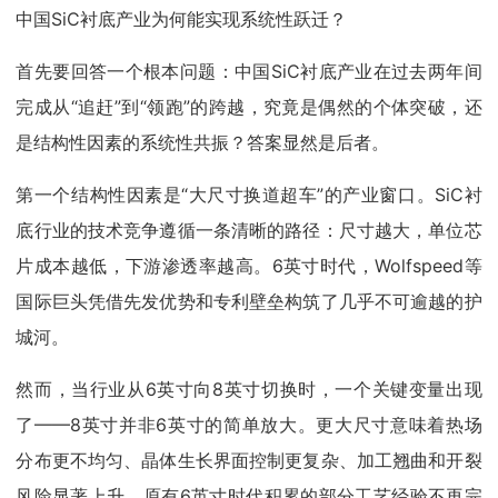
中国SiC衬底产业为何能实现系统性跃迁？
首先要回答一个根本问题：中国SiC衬底产业在过去两年间
完成从“追赶”到“领跑”的跨越，究竟是偶然的个体突破，还
是结构性因素的系统性共振？答案显然是后者。
第一个结构性因素是“大尺寸换道超车”的产业窗口。SiC衬
底行业的技术竞争遵循一条清晰的路径：尺寸越大，单位芯
片成本越低，下游渗透率越高。6英寸时代，Wolfspeed等
国际巨头凭借先发优势和专利壁垒构筑了几乎不可逾越的护
城河。
然而，当行业从6英寸向8英寸切换时，一个关键变量出现
了——8英寸并非6英寸的简单放大。更大尺寸意味着热场
分布更不均匀、晶体生长界面控制更复杂、加工翘曲和开裂
风险显著上升。原有6英寸时代积累的部分工艺经验不再完