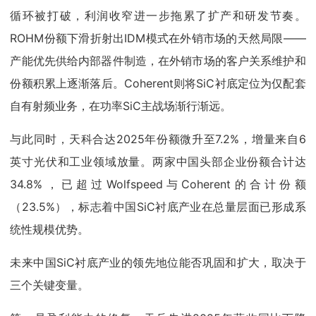
循环被打破，利润收窄进一步拖累了扩产和研发节奏。
ROHM份额下滑折射出IDM模式在外销市场的天然局限——
产能优先供给内部器件制造，在外销市场的客户关系维护和
份额积累上逐渐落后。Coherent则将SiC衬底定位为仅配套
自有射频业务，在功率SiC主战场渐行渐远。
与此同时，天科合达2025年份额微升至7.2%，增量来自6
英寸光伏和工业领域放量。两家中国头部企业份额合计达
34.8%，已超过Wolfspeed与Coherent的合计份额
（23.5%），标志着中国SiC衬底产业在总量层面已形成系
统性规模优势。
未来中国SiC衬底产业的领先地位能否巩固和扩大，取决于
三个关键变量。