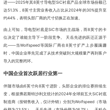
进——2025年其8英寸导电型SiC衬底产品全球市场份额已
达51.3%，8英寸主营业务收入占比从2024年的30%提升至
约44%，表明头部厂商的尺寸切换正在加速。
由上可知，导电型衬底是SiC市场的主战场，而8英寸的卡
位决定了谁能主导下一阶段竞争。 天岳先进的跃迁正源于
此——当Wolfspeed等国际厂商在8英寸扩产上步履蹒跚
时，中国企业率先完成了从技术突破到大规模量产再到客户
导入的完整闭环。
中国企业首次跃居行业第一
伴随市场由6英寸向8英寸进阶，头部企业的排位赛持续生
变，根据弗若斯特沙利文统计的2024年全球前五大SiC衬底
制造商（按销售收入，仅计外销）分别为Wolfspeed（市场
份额为23.5%）、天岳先进（市场份额为16.7%）、天科合