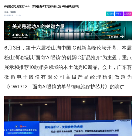
待机静态电流低至 30uA！赛微微电成套电源方案优化AI眼镜续航表现
作者：
张轶群
相关舆情
AI解读
生成海报
1.4w
06-03 14:58
6月3日，第十六届松山湖中国IC创新高峰论坛开幕。本届
松山湖论坛以“面向’AI眼镜’的创新IC新品推介”为主题，重点
展示和推荐10款相关领域的本土优秀IC新品。会上，广东赛
微微电子股份有限公司高级产品经理杨剑做题为
《CW1312：面向AI眼镜的单节锂电池保护芯片》的演讲。