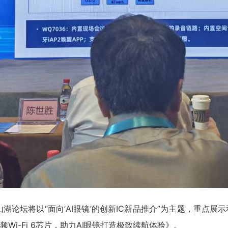
湖论坛将以“面向’AI眼镜’的创新IC新品推介”为主题，重点展
Wi-Fi 6芯片，助力AI眼镜打造极致续航体验》。