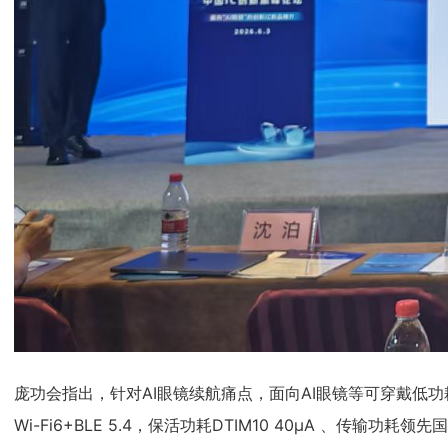
庞功会指出，针对AI眼镜续航痛点，面向AI眼镜等可穿戴低功耗
Wi-Fi6+BLE 5.4，保活功耗DTIM10 40μA 、传输功