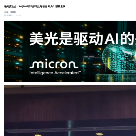
物奇庞功会：WQ9002功耗表现全球领先 助力AI眼镜发展
作者：
张轶群
2.1w
06-03 11:51