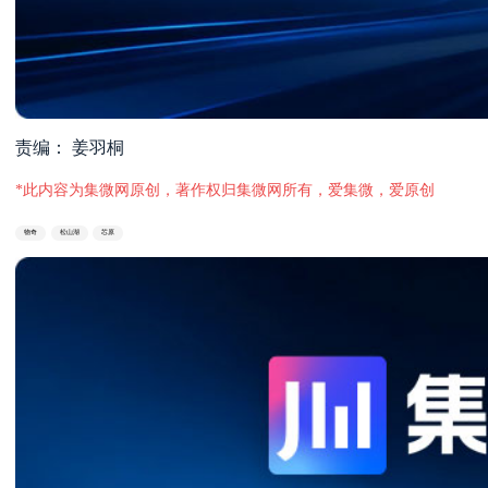
责编： 姜羽桐
*此内容为集微网原创，著作权归集微网所有，爱集微，爱原创
物奇
松山湖
芯原